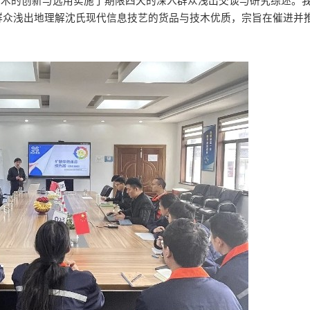
技木的创新与选用实施了期限四天的深入群众浅出交谈与研究综述。
众浅出地理解沈氏现代信息技艺的货品与技木优质，宗旨在催进并推