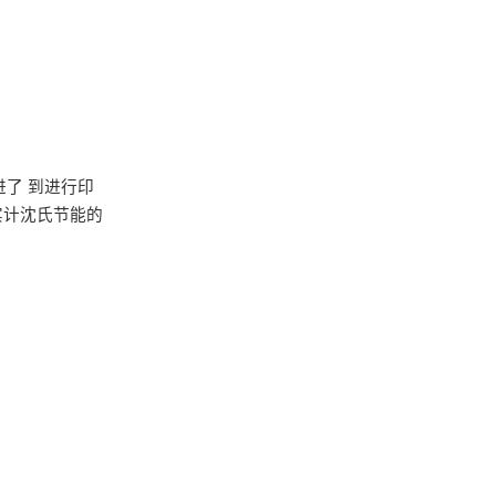
了 到进行印
实计沈氏节能的