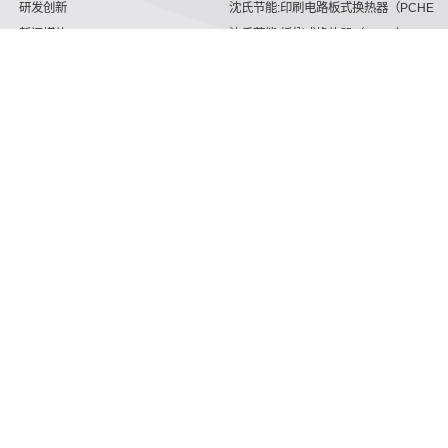
研发创新
沈氏节能:印刷电路板式换热器（PCHE）
新闻媒体
沈氏节能:板翅式换热器（PFHE）
沈氏节能
板壳换热器
微反应器
沈氏节能
服务支持
HVAC
沈氏服务
冷链/冷藏
下载文档
家电/食品
全球服务网络
绿色电力
定制服务
海工船舶
视频
氢能源
子公司
沈氏节能:航空 & 航天
杭州微控
动力总成
浙江微智源
工业气体
精细化工
认识企业