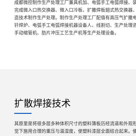
成都微控制作生产处理工厂兼具机加、电弧手工电弧焊接、
完成微入口热交换器、微入口冷板、扩撒焊板翅式热交换器
造技术制作生产处理。制作生产处理工厂配值有高压气扩撒
钎焊炉、电弧手工电弧焊接机器设备人、线割切、生产处理
手动缩管机、肋片冲压工艺生产机等生产处理设备。
扩散焊接技术
其原里是将很多层多种体积尺寸的塑料簿板历经流道和外观
觉下施用合理的重压与温湿度，使塑料漆层全面结合起来。