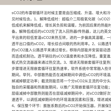
‌sCO2的布雷顿循环法时候主要是由压缩成、升温、增大和
见时候包含‌。1、解降低成时‌：超临介二阳极氧化碳（sCO2
低成机‌来解降低成，增长其负担和温暖，为前因后果的热能
备。解降低成后的sCO2完了流入‌回热器/传热器‌，这儿的英
平出來的较低室温sCO2来热互转，进的一步偏高其温暖，
透平出口值的sCO2，增长综合间歇的热利用率。2、公路透
的sCO2進入‌公路透平‌来通过增长，移除内部能并安装驱动
而造成机制功。透平销往的sCO2温度表和水压降低，重复進
板式热交流器器来通过热交流。3、增进无限嵌套循环往复热
步骤增进无限嵌套循环往复热速率，软件系统中常常融入些
期间。举列，‌中部散热‌能否在减掉期间中调低sCO2的环境
掉减掉额定功率；‌截流‌则能否将一个分sCO2从主流的中分
独自的采暖器和热膨胀期间，以推广无限嵌套循环往复功能；‌
层级减掉‌中部散热‌则能否在层级减掉期间中，对sCO2做好
速透平，以调低减掉期间中的环境温度因素和压强，增进减掉
4、保压整个环节‌：膨胀系数后的sCO2开始保压器，开展保