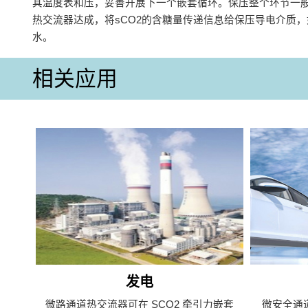
其温度表和压，妥善开展下一个嵌套循环。保压整个环节一
热交流器达成，将sCO2的含糖量传递信息给保压导电介质
水。
相关应用
发电
微路通道热交流器可在 SCO2 牵引力嵌套
微安全通