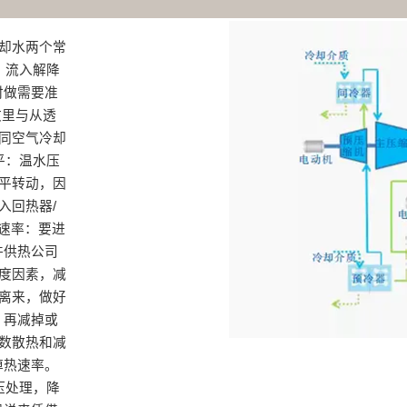
冷却水两个常
）流入‌解降
时做需要准
文里与从透
一同空气冷却
平：温水压
透平转动，因
入回热器/
速率：‌要进
许供热公司
温度因素，减
头离来，做好
再减掉‌或
次数散热和减
热速率。‌
压处理，降