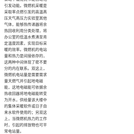
引发动能。微燃机采暖是
采取率点燃引发的高温髙
压天气髙压力实验室其他
气体，能够热传递器将余
热回收利用分类处理，将
办公室的低溫水煮沸至肯
定温度因素，实现目标采
暖的效率。微燃机的电站
量和热力是间接依存的，
这两种中间体现了密不要
分的内在联系。双这上，
微燃机电站量是需要需求
量天燃气并引起地电磁
能，这地电磁能可依据余
热收回器将地电磁能转变
为开水，供给量该大楼中
的集体采暖软件或日子自
来水软件使用的；另双这
上，当微燃机热力的工作
时，引起的排放物也可平
常电站量。