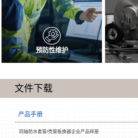
预防性维护
完成不定期的改善性检修，行马上会发现
在自动作业
并改善风险分析的大问题，削减传热器的
节点可能会
便用年限，做到性的可靠，从而提高一级
物，致使
文件下载
能效，削减故障问题风险分析，事关传热
特性和能效
器一直占据佳动态。
和机 期限
正的应该用
换器器净
产品手册
顺
同轴防水套管/壳管板换器企业产品样册