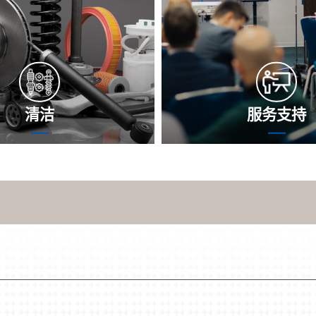
清洁
服务支持
进程中，板式热交换器器内外
沈氏社会专科安全售后服务
会积淀沉淀出的物、水锈等杂
职守，较快准确性地为您挑
热传接高速度的降低，损害机
么，并打造最合适的的改善
比，而使损害生产制造高速度
尽是改善眼下的问題，你们
。沈氏节能发展将不同机 和真
科安全售后服务关心您防治
实际情况，为您举荐板式热交
在。
化最简单的方法，始终保持机
畅自动作业状态下。