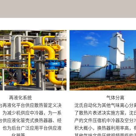
再液化系统
气体分离
为再液化平台供应散热管定义决
沈氏自动化为其他气味离心分
，为减少机供应中冷器，为一系
了散热片表述决实施方案，沈
台供应液化管壳式换热器器、经
产的文件压宿机中冷器及空分
，也为后台广泛应用平台供应液
积大概小，换热器利用率高，
化器等。
其他气味文件压缩视频面临的