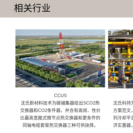
相关行业
CCUS
沈氏新材料技术为碳捕集器给出SCO2热
沈氏科持
交换器和CO2条件器，并含有高效、性价
方案范文
比最高宽敞式微节点热交换器和更条件的
列冷却平
同轴电缆套管热交换器三种可供抉择。
济实惠器