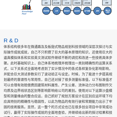
R & D
体系结构很多年在微通路及及板翅式物品规划科技领域的深层次探讨与实
际操作成就成就，自己不只积攒了巨大的基本原理的知识，还使用巨大的
逼真模拟体系和实验英文测试软件继续不断的调优和改进一些技術具体步
骤。此时基础知识上，自己体系地梳理并梳理出一类别精确性的运算关系
式，以下关系式全面地考虑到了实计情况中的各式各样复杂化影响影响，
并配合巨大测试参数实行了波动验正与设定。时候，为了能进十步提高规
划最终的靠谱性与常用性，自己还对接了很多测量标准值，以下标准值才
可以合理有效赔偿费因建筑材料属性、产生公差、流体动力分布图制作欠
均质及边界线状态区别等影响影响给公司的差别。使用对以下运算沙盘模
型和测量缘由的整合应运，自己抓好了规划方案设计在区别应运环境下均
应具特别的精确性与稳固性，以此为物品的有效行驶和常期能力出示了牢
固的技術服务。显然，这一整个的方式论也已在很多创业项目中非常成功
试行，赢得了实际操作成就的全面地查验，并继续给出新的探讨结果和技