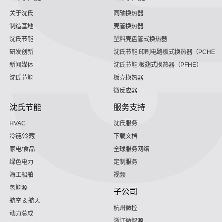
关于沈氏
同轴换热器
制造基地
壳管换热器
沈氏节能
塑料壳盘管式换热器
研发创新
沈氏节能:印刷电路板式换热器（PCHE）
新闻媒体
沈氏节能:板翅式换热器（PFHE）
沈氏节能
板壳换热器
微反应器
沈氏节能
服务支持
HVAC
沈氏服务
冷链/冷藏
下载文档
家电/食品
全球服务网络
绿色电力
定制服务
海工船舶
视频
氢能源
子公司
航空 & 航天
杭州微控
动力总成
浙江微智源